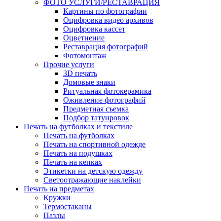
ФОТО УСЛУГИ/РЕСТАВРАЦИЯ
Картины по фотографии
Оцифровка видео архивов
Оцифровка кассет
Оцветнение
Реставрация фотографий
Фотомонтаж
Прочие услуги
3D печать
Домовые знаки
Ритуальная фотокерамика
Оживление фотографий
Предметная съемка
Подбор татуировок
Печать на футболках и текстиле
Печать на футболках
Печать на спортивной одежде
Печать на подушках
Печать на кепках
Этикетки на детскую одежду
Светоотражающие наклейки
Печать на предметах
Кружки
Термостаканы
Пазлы