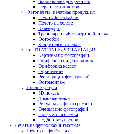
Брошюровка документов
Переплет дипломов
Фотопечать, печатная продукция
Печать фотографий
Печать на холсте
Календари
Транспарант «Бессмертный полк»
Фотообои
Кондитерская печать
ФОТО УСЛУГИ/РЕСТАВРАЦИЯ
Картины по фотографии
Оцифровка видео архивов
Оцифровка кассет
Оцветнение
Реставрация фотографий
Фотомонтаж
Прочие услуги
3D печать
Домовые знаки
Ритуальная фотокерамика
Оживление фотографий
Предметная съемка
Подбор татуировок
Печать на футболках и текстиле
Печать на футболках