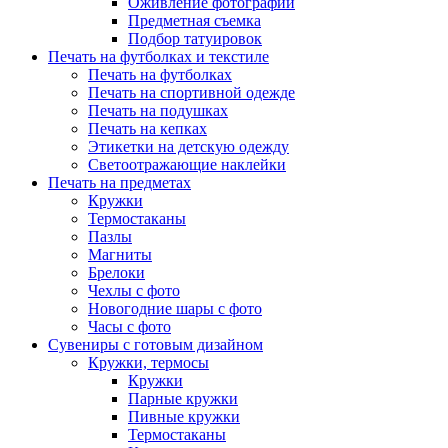
Оживление фотографий
Предметная съемка
Подбор татуировок
Печать на футболках и текстиле
Печать на футболках
Печать на спортивной одежде
Печать на подушках
Печать на кепках
Этикетки на детскую одежду
Светоотражающие наклейки
Печать на предметах
Кружки
Термостаканы
Пазлы
Магниты
Брелоки
Чехлы с фото
Новогодние шары с фото
Часы с фото
Сувениры с готовым дизайном
Кружки, термосы
Кружки
Парные кружки
Пивные кружки
Термостаканы