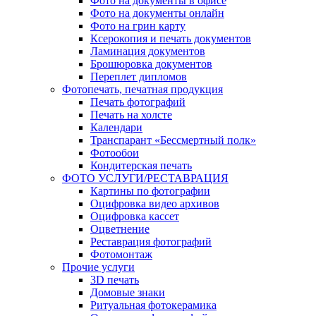
Фото на документы в офисе
Фото на документы онлайн
Фото на грин карту
Ксерокопия и печать документов
Ламинация документов
Брошюровка документов
Переплет дипломов
Фотопечать, печатная продукция
Печать фотографий
Печать на холсте
Календари
Транспарант «Бессмертный полк»
Фотообои
Кондитерская печать
ФОТО УСЛУГИ/РЕСТАВРАЦИЯ
Картины по фотографии
Оцифровка видео архивов
Оцифровка кассет
Оцветнение
Реставрация фотографий
Фотомонтаж
Прочие услуги
3D печать
Домовые знаки
Ритуальная фотокерамика