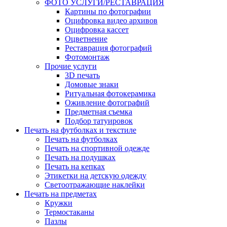
ФОТО УСЛУГИ/РЕСТАВРАЦИЯ
Картины по фотографии
Оцифровка видео архивов
Оцифровка кассет
Оцветнение
Реставрация фотографий
Фотомонтаж
Прочие услуги
3D печать
Домовые знаки
Ритуальная фотокерамика
Оживление фотографий
Предметная съемка
Подбор татуировок
Печать на футболках и текстиле
Печать на футболках
Печать на спортивной одежде
Печать на подушках
Печать на кепках
Этикетки на детскую одежду
Светоотражающие наклейки
Печать на предметах
Кружки
Термостаканы
Пазлы