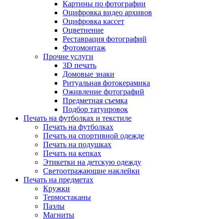
Картины по фотографии
Оцифровка видео архивов
Оцифровка кассет
Оцветнение
Реставрация фотографий
Фотомонтаж
Прочие услуги
3D печать
Домовые знаки
Ритуальная фотокерамика
Оживление фотографий
Предметная съемка
Подбор татуировок
Печать на футболках и текстиле
Печать на футболках
Печать на спортивной одежде
Печать на подушках
Печать на кепках
Этикетки на детскую одежду
Светоотражающие наклейки
Печать на предметах
Кружки
Термостаканы
Пазлы
Магниты