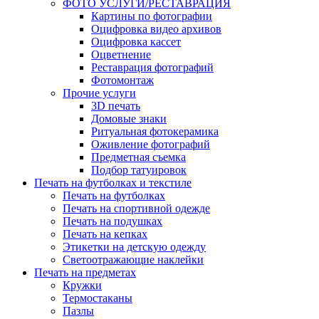
ФОТО УСЛУГИ/РЕСТАВРАЦИЯ
Картины по фотографии
Оцифровка видео архивов
Оцифровка кассет
Оцветнение
Реставрация фотографий
Фотомонтаж
Прочие услуги
3D печать
Домовые знаки
Ритуальная фотокерамика
Оживление фотографий
Предметная съемка
Подбор татуировок
Печать на футболках и текстиле
Печать на футболках
Печать на спортивной одежде
Печать на подушках
Печать на кепках
Этикетки на детскую одежду
Светоотражающие наклейки
Печать на предметах
Кружки
Термостаканы
Пазлы