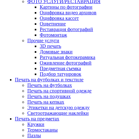
ФОТО УСЛУГИ/РЕСТАВРАЦИЯ
Картины по фотографии
Оцифровка видео архивов
Оцифровка кассет
Оцветнение
Реставрация фотографий
Фотомонтаж
Прочие услуги
3D печать
Домовые знаки
Ритуальная фотокерамика
Оживление фотографий
Предметная съемка
Подбор татуировок
Печать на футболках и текстиле
Печать на футболках
Печать на спортивной одежде
Печать на подушках
Печать на кепках
Этикетки на детскую одежду
Светоотражающие наклейки
Печать на предметах
Кружки
Термостаканы
Пазлы