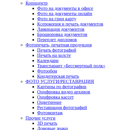
Копицентр
Фото на документы в офисе
Фото на документы онлайн
Фото на грин карту
Ксерокопия и печать документов
Ламинация документов
Брошюровка документов
Переплет дипломов
Фотопечать, печатная продукция
Печать фотографий
Печать на холсте
Календари
Транспарант «Бессмертный полк»
Фотообои
Кондитерская печать
ФОТО УСЛУГИ/РЕСТАВРАЦИЯ
Картины по фотографии
Оцифровка видео архивов
Оцифровка кассет
Оцветнение
Реставрация фотографий
Фотомонтаж
Прочие услуги
3D печать
Домовые знаки