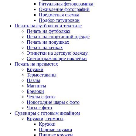
Ритуальная фотокерамика
Оживление фотографий
Предметная съемка
Подбор татуировок
Печать на футболках и текстиле
Печать на футболках
Печать на спортивной одежде
Печать на подушках
Печать на кепках
Этикетки на детскую одежду
Светоотражающие наклейки
Печать на предметах
Кружки
Термостаканы
Пазлы
Магниты
Брелоки
Чехлы с фото
Новогодние шары с фото
Часы с фото
Сувениры с готовым дизайном
Кружки, термосы
Кружки
Парные кружки
Пивные кружки