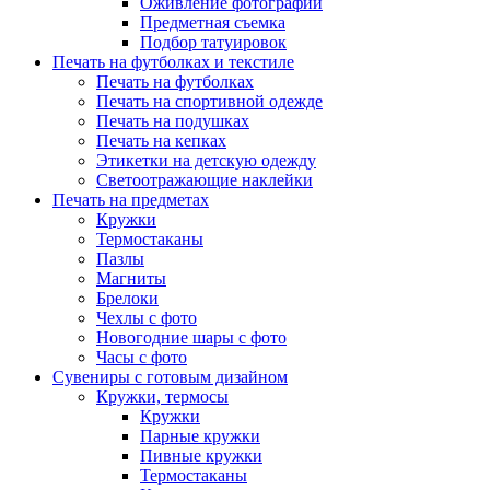
Оживление фотографий
Предметная съемка
Подбор татуировок
Печать на футболках и текстиле
Печать на футболках
Печать на спортивной одежде
Печать на подушках
Печать на кепках
Этикетки на детскую одежду
Светоотражающие наклейки
Печать на предметах
Кружки
Термостаканы
Пазлы
Магниты
Брелоки
Чехлы с фото
Новогодние шары с фото
Часы с фото
Сувениры с готовым дизайном
Кружки, термосы
Кружки
Парные кружки
Пивные кружки
Термостаканы