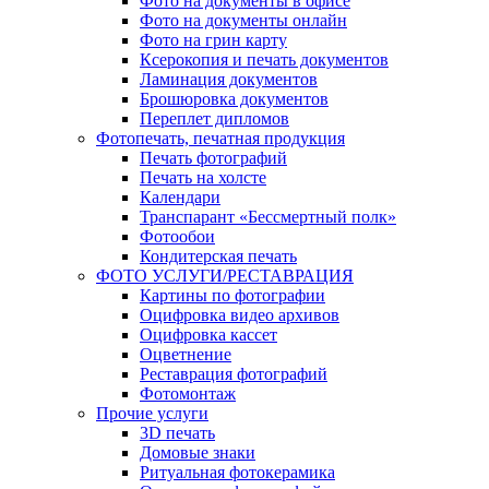
Фото на документы в офисе
Фото на документы онлайн
Фото на грин карту
Ксерокопия и печать документов
Ламинация документов
Брошюровка документов
Переплет дипломов
Фотопечать, печатная продукция
Печать фотографий
Печать на холсте
Календари
Транспарант «Бессмертный полк»
Фотообои
Кондитерская печать
ФОТО УСЛУГИ/РЕСТАВРАЦИЯ
Картины по фотографии
Оцифровка видео архивов
Оцифровка кассет
Оцветнение
Реставрация фотографий
Фотомонтаж
Прочие услуги
3D печать
Домовые знаки
Ритуальная фотокерамика