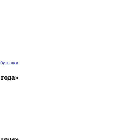
 бутылки
года»
года»