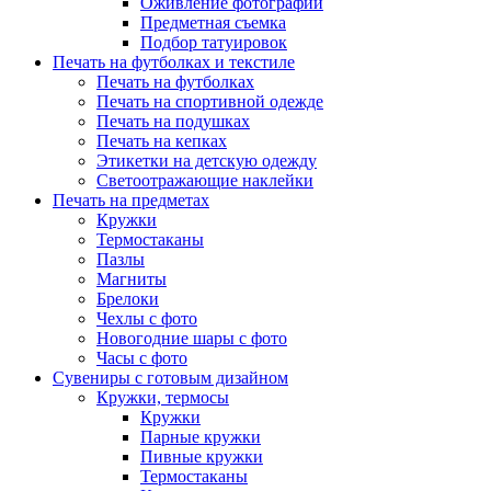
Оживление фотографий
Предметная съемка
Подбор татуировок
Печать на футболках и текстиле
Печать на футболках
Печать на спортивной одежде
Печать на подушках
Печать на кепках
Этикетки на детскую одежду
Светоотражающие наклейки
Печать на предметах
Кружки
Термостаканы
Пазлы
Магниты
Брелоки
Чехлы с фото
Новогодние шары с фото
Часы с фото
Сувениры с готовым дизайном
Кружки, термосы
Кружки
Парные кружки
Пивные кружки
Термостаканы