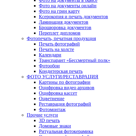
Фото на документы в офисе
Фото на документы онлайн
Фото на грин карту
Ксерокопия и печать документов
Ламинация документов
Брошюровка документов
Переплет дипломов
Фотопечать, печатная продукция
Печать фотографий
Печать на холсте
Календари
Транспарант «Бессмертный полк»
Фотообои
Кондитерская печать
ФОТО УСЛУГИ/РЕСТАВРАЦИЯ
Картины по фотографии
Оцифровка видео архивов
Оцифровка кассет
Оцветнение
Реставрация фотографий
Фотомонтаж
Прочие услуги
3D печать
Домовые знаки
Ритуальная фотокерамика