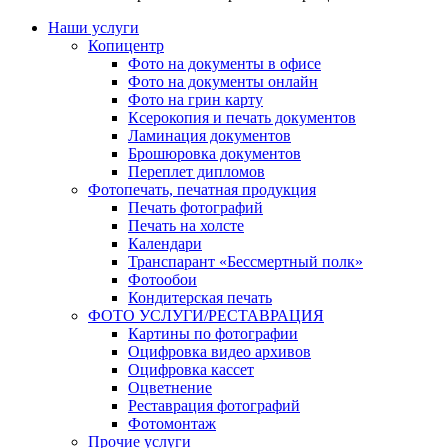
Наши услуги
Копицентр
Фото на документы в офисе
Фото на документы онлайн
Фото на грин карту
Ксерокопия и печать документов
Ламинация документов
Брошюровка документов
Переплет дипломов
Фотопечать, печатная продукция
Печать фотографий
Печать на холсте
Календари
Транспарант «Бессмертный полк»
Фотообои
Кондитерская печать
ФОТО УСЛУГИ/РЕСТАВРАЦИЯ
Картины по фотографии
Оцифровка видео архивов
Оцифровка кассет
Оцветнение
Реставрация фотографий
Фотомонтаж
Прочие услуги