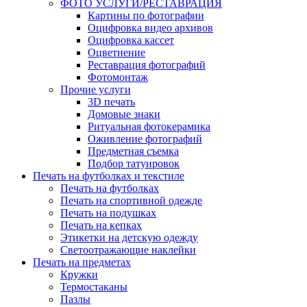
ФОТО УСЛУГИ/РЕСТАВРАЦИЯ
Картины по фотографии
Оцифровка видео архивов
Оцифровка кассет
Оцветнение
Реставрация фотографий
Фотомонтаж
Прочие услуги
3D печать
Домовые знаки
Ритуальная фотокерамика
Оживление фотографий
Предметная съемка
Подбор татуировок
Печать на футболках и текстиле
Печать на футболках
Печать на спортивной одежде
Печать на подушках
Печать на кепках
Этикетки на детскую одежду
Светоотражающие наклейки
Печать на предметах
Кружки
Термостаканы
Пазлы