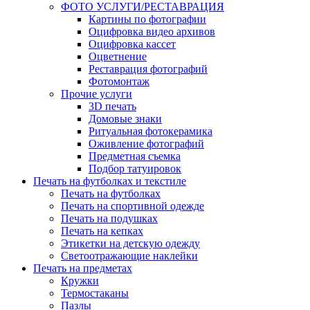
ФОТО УСЛУГИ/РЕСТАВРАЦИЯ
Картины по фотографии
Оцифровка видео архивов
Оцифровка кассет
Оцветнение
Реставрация фотографий
Фотомонтаж
Прочие услуги
3D печать
Домовые знаки
Ритуальная фотокерамика
Оживление фотографий
Предметная съемка
Подбор татуировок
Печать на футболках и текстиле
Печать на футболках
Печать на спортивной одежде
Печать на подушках
Печать на кепках
Этикетки на детскую одежду
Светоотражающие наклейки
Печать на предметах
Кружки
Термостаканы
Пазлы