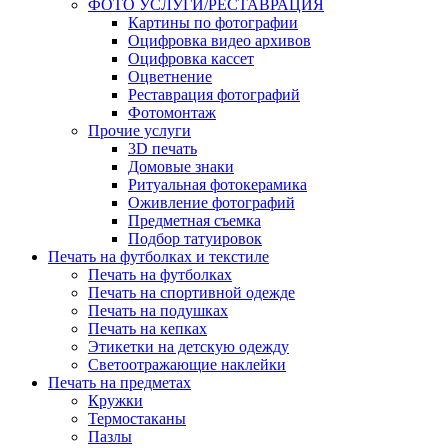
ФОТО УСЛУГИ/РЕСТАВРАЦИЯ
Картины по фотографии
Оцифровка видео архивов
Оцифровка кассет
Оцветнение
Реставрация фотографий
Фотомонтаж
Прочие услуги
3D печать
Домовые знаки
Ритуальная фотокерамика
Оживление фотографий
Предметная съемка
Подбор татуировок
Печать на футболках и текстиле
Печать на футболках
Печать на спортивной одежде
Печать на подушках
Печать на кепках
Этикетки на детскую одежду
Светоотражающие наклейки
Печать на предметах
Кружки
Термостаканы
Пазлы