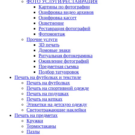
ФОТО УСЛУГИ/РЕСТАВРАЦИЯ
Картины по фотографии
Оцифровка видео архивов
Оцифровка кассет
Оцветнение
Реставрация фотографий
Фотомонтаж
Прочие услуги
3D печать
Домовые знаки
Ритуальная фотокерамика
Оживление фотографий
Предметная съемка
Подбор татуировок
Печать на футболках и текстиле
Печать на футболках
Печать на спортивной одежде
Печать на подушках
Печать на кепках
Этикетки на детскую одежду
Светоотражающие наклейки
Печать на предметах
Кружки
Термостаканы
Пазлы