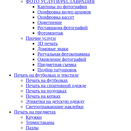
ФОТО УСЛУГИ/РЕСТАВРАЦИЯ
Картины по фотографии
Оцифровка видео архивов
Оцифровка кассет
Оцветнение
Реставрация фотографий
Фотомонтаж
Прочие услуги
3D печать
Домовые знаки
Ритуальная фотокерамика
Оживление фотографий
Предметная съемка
Подбор татуировок
Печать на футболках и текстиле
Печать на футболках
Печать на спортивной одежде
Печать на подушках
Печать на кепках
Этикетки на детскую одежду
Светоотражающие наклейки
Печать на предметах
Кружки
Термостаканы
Пазлы