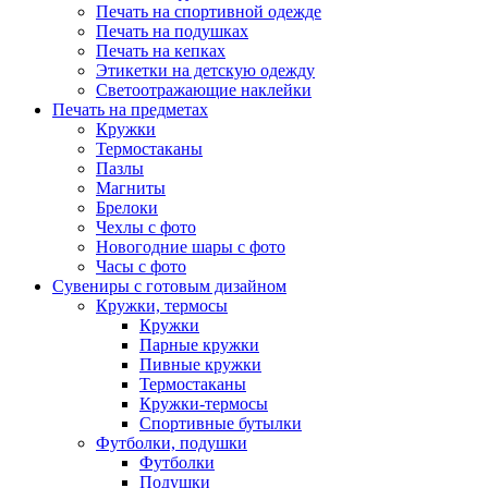
Печать на спортивной одежде
Печать на подушках
Печать на кепках
Этикетки на детскую одежду
Светоотражающие наклейки
Печать на предметах
Кружки
Термостаканы
Пазлы
Магниты
Брелоки
Чехлы с фото
Новогодние шары с фото
Часы с фото
Сувениры с готовым дизайном
Кружки, термосы
Кружки
Парные кружки
Пивные кружки
Термостаканы
Кружки-термосы
Спортивные бутылки
Футболки, подушки
Футболки
Подушки