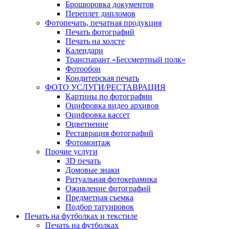
Брошюровка документов
Переплет дипломов
Фотопечать, печатная продукция
Печать фотографий
Печать на холсте
Календари
Транспарант «Бессмертный полк»
Фотообои
Кондитерская печать
ФОТО УСЛУГИ/РЕСТАВРАЦИЯ
Картины по фотографии
Оцифровка видео архивов
Оцифровка кассет
Оцветнение
Реставрация фотографий
Фотомонтаж
Прочие услуги
3D печать
Домовые знаки
Ритуальная фотокерамика
Оживление фотографий
Предметная съемка
Подбор татуировок
Печать на футболках и текстиле
Печать на футболках