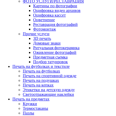
ФОТО УСЛУГИ/РЕСТАВРАЦИЯ
Картины по фотографии
Оцифровка видео архивов
Оцифровка кассет
Оцветнение
Реставрация фотографий
Фотомонтаж
Прочие услуги
3D печать
Домовые знаки
Ритуальная фотокерамика
Оживление фотографий
Предметная съемка
Подбор татуировок
Печать на футболках и текстиле
Печать на футболках
Печать на спортивной одежде
Печать на подушках
Печать на кепках
Этикетки на детскую одежду
Светоотражающие наклейки
Печать на предметах
Кружки
Термостаканы
Пазлы