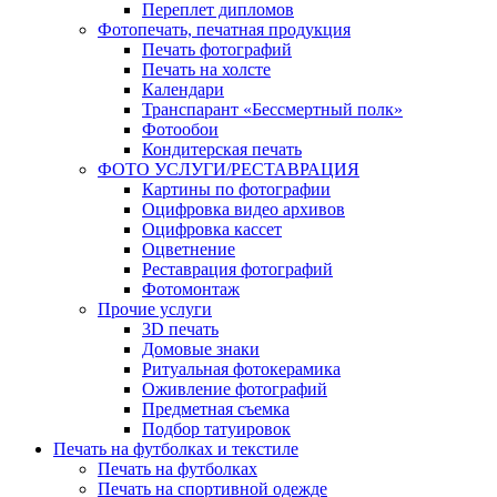
Переплет дипломов
Фотопечать, печатная продукция
Печать фотографий
Печать на холсте
Календари
Транспарант «Бессмертный полк»
Фотообои
Кондитерская печать
ФОТО УСЛУГИ/РЕСТАВРАЦИЯ
Картины по фотографии
Оцифровка видео архивов
Оцифровка кассет
Оцветнение
Реставрация фотографий
Фотомонтаж
Прочие услуги
3D печать
Домовые знаки
Ритуальная фотокерамика
Оживление фотографий
Предметная съемка
Подбор татуировок
Печать на футболках и текстиле
Печать на футболках
Печать на спортивной одежде