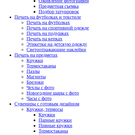
Оживление фотографий
Предметная съемка
Подбор татуировок
Печать на футболках и текстиле
Печать на футболках
Печать на спортивной одежде
Печать на подушках
Печать на кепках
Этикетки на детскую одежду
Светоотражающие наклейки
Печать на предметах
Кружки
Термостаканы
Пазлы
Магниты
Брелоки
Чехлы с фото
Новогодние шары с фото
Часы с фото
Сувениры с готовым дизайном
Кружки, термосы
Кружки
Парные кружки
Пивные кружки
Термостаканы