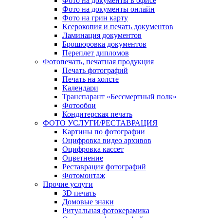
Фото на документы в офисе
Фото на документы онлайн
Фото на грин карту
Ксерокопия и печать документов
Ламинация документов
Брошюровка документов
Переплет дипломов
Фотопечать, печатная продукция
Печать фотографий
Печать на холсте
Календари
Транспарант «Бессмертный полк»
Фотообои
Кондитерская печать
ФОТО УСЛУГИ/РЕСТАВРАЦИЯ
Картины по фотографии
Оцифровка видео архивов
Оцифровка кассет
Оцветнение
Реставрация фотографий
Фотомонтаж
Прочие услуги
3D печать
Домовые знаки
Ритуальная фотокерамика