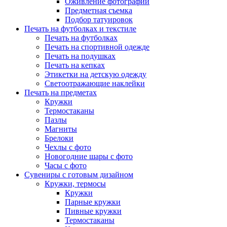
Оживление фотографий
Предметная съемка
Подбор татуировок
Печать на футболках и текстиле
Печать на футболках
Печать на спортивной одежде
Печать на подушках
Печать на кепках
Этикетки на детскую одежду
Светоотражающие наклейки
Печать на предметах
Кружки
Термостаканы
Пазлы
Магниты
Брелоки
Чехлы с фото
Новогодние шары с фото
Часы с фото
Сувениры с готовым дизайном
Кружки, термосы
Кружки
Парные кружки
Пивные кружки
Термостаканы