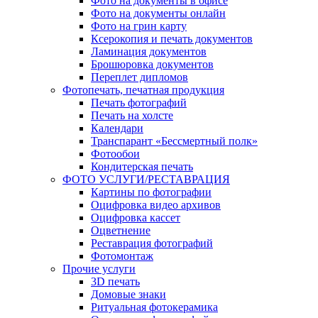
Фото на документы в офисе
Фото на документы онлайн
Фото на грин карту
Ксерокопия и печать документов
Ламинация документов
Брошюровка документов
Переплет дипломов
Фотопечать, печатная продукция
Печать фотографий
Печать на холсте
Календари
Транспарант «Бессмертный полк»
Фотообои
Кондитерская печать
ФОТО УСЛУГИ/РЕСТАВРАЦИЯ
Картины по фотографии
Оцифровка видео архивов
Оцифровка кассет
Оцветнение
Реставрация фотографий
Фотомонтаж
Прочие услуги
3D печать
Домовые знаки
Ритуальная фотокерамика