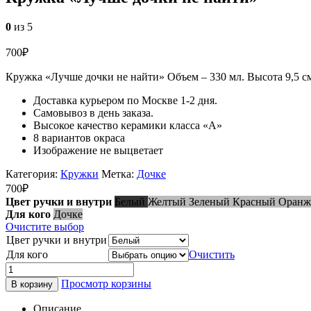
0
из 5
700
₽
Кружка «Лучше дочки не найти» Объем – 330 мл. Высота 9,5 см
Доставка курьером по Москве 1-2 дня.
Самовывоз в день заказа.
Высокое качество керамики класса «А»
8 вариантов окраса
Изображение не выцветает
Категория:
Кружки
Метка:
Дочке
700
₽
Цвет ручки и внутри
Белый
Желтый
Зеленый
Красный
Оран
Для кого
Дочке
Очистите выбор
Цвет ручки и внутри
Для кого
Очистить
Просмотр корзины
В корзину
Описание