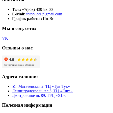
Тел.:
+7(968)-439-98-00
E-Mail:
fotopilot1@gmail.com
График работы:
Пн-Вс
Мы в соц. сетях
VK
Отзывы о нас
Адреса салонов:
Ул. Матвеевская 2, ТЦ «Тук-Тук»
Ленинградское ш. вл.5, ТЦ «Лига»
Дмитровское ш. 89, ТРЦ «XL»,
Полезная информация