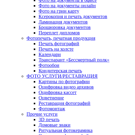
Фото на документы в офисе
Фото на документы онлайн
Фото на грин карту
Ксерокопия и печать документов
Ламинация документов
Брошюровка документов
Переплет дипломов
Фотопечать, печатная продукция
Печать фотографий
Печать на холсте
Календари
Транспарант «Бессмертный полк»
Фотообои
Кондитерская печать
ФОТО УСЛУГИ/РЕСТАВРАЦИЯ
Картины по фотографии
Оцифровка видео архивов
Оцифровка кассет
Оцветнение
Реставрация фотографий
Фотомонтаж
Прочие услуги
3D печать
Домовые знаки
Ритуальная фотокерамика