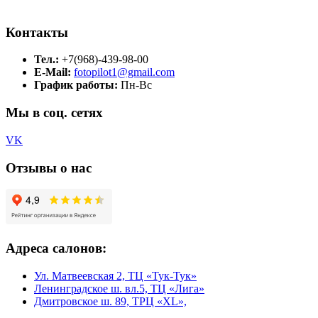
Контакты
Тел.:
+7(968)-439-98-00
E-Mail:
fotopilot1@gmail.com
График работы:
Пн-Вс
Мы в соц. сетях
VK
Отзывы о нас
Адреса салонов:
Ул. Матвеевская 2, ТЦ «Тук-Тук»
Ленинградское ш. вл.5, ТЦ «Лига»
Дмитровское ш. 89, ТРЦ «XL»,