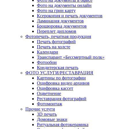
Фото на документы в офисе
Фото на документы онлайн
Фото на грин карту
Ксерокопия и печать документов
Ламинация документов
Брошюровка документов
Переплет дипломов
Фотопечать, печатная продукция
Печать фотографий
Печать на холсте
Календари
Транспарант «Бессмертный полк»
Фотообои
Кондитерская печать
ФОТО УСЛУГИ/РЕСТАВРАЦИЯ
Картины по фотографии
Оцифровка видео архивов
Оцифровка кассет
Оцветнение
Реставрация фотографий
Фотомонтаж
Прочие услуги
3D печать
Домовые знаки
Ритуальная фотокерамика