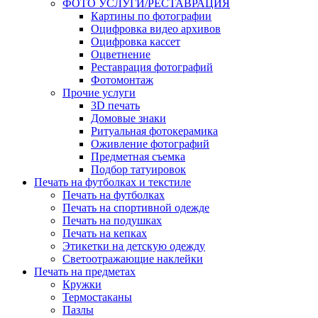
ФОТО УСЛУГИ/РЕСТАВРАЦИЯ
Картины по фотографии
Оцифровка видео архивов
Оцифровка кассет
Оцветнение
Реставрация фотографий
Фотомонтаж
Прочие услуги
3D печать
Домовые знаки
Ритуальная фотокерамика
Оживление фотографий
Предметная съемка
Подбор татуировок
Печать на футболках и текстиле
Печать на футболках
Печать на спортивной одежде
Печать на подушках
Печать на кепках
Этикетки на детскую одежду
Светоотражающие наклейки
Печать на предметах
Кружки
Термостаканы
Пазлы