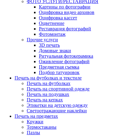
ФОТО УСЛУГИ/РЕСТАВРАЦИЯ
Картины по фотографии
Оцифровка видео архивов
Оцифровка кассет
Оцветнение
Реставрация фотографий
Фотомонтаж
Прочие услуги
3D печать
Домовые знаки
Ритуальная фотокерамика
Оживление фотографий
Предметная съемка
Подбор татуировок
Печать на футболках и текстиле
Печать на футболках
Печать на спортивной одежде
Печать на подушках
Печать на кепках
Этикетки на детскую одежду
Светоотражающие наклейки
Печать на предметах
Кружки
Термостаканы
Пазлы