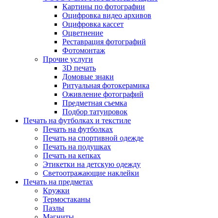
Картины по фотографии
Оцифровка видео архивов
Оцифровка кассет
Оцветнение
Реставрация фотографий
Фотомонтаж
Прочие услуги
3D печать
Домовые знаки
Ритуальная фотокерамика
Оживление фотографий
Предметная съемка
Подбор татуировок
Печать на футболках и текстиле
Печать на футболках
Печать на спортивной одежде
Печать на подушках
Печать на кепках
Этикетки на детскую одежду
Светоотражающие наклейки
Печать на предметах
Кружки
Термостаканы
Пазлы
Магниты