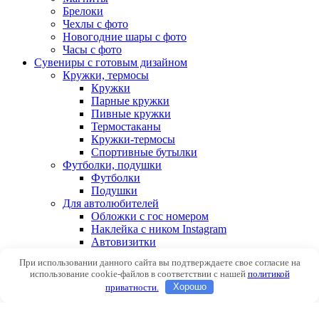
Брелоки
Чехлы с фото
Новогодние шары с фото
Часы с фото
Сувениры с готовым дизайном
Кружки, термосы
Кружки
Парные кружки
Пивные кружки
Термостаканы
Кружки-термосы
Спортивные бутылки
Футболки, подушки
Футболки
Подушки
Для автолюбителей
Обложки с гос номером
Наклейка с ником Instagram
Автовизитки
При использовании данного сайта вы подтверждаете свое согласие на
Авторизоваться
использование cookie-файлов в соответствии с нашей
политикой
приватности.
Хорошо