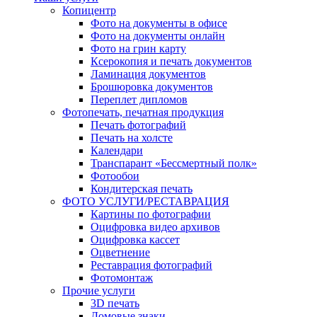
Копицентр
Фото на документы в офисе
Фото на документы онлайн
Фото на грин карту
Ксерокопия и печать документов
Ламинация документов
Брошюровка документов
Переплет дипломов
Фотопечать, печатная продукция
Печать фотографий
Печать на холсте
Календари
Транспарант «Бессмертный полк»
Фотообои
Кондитерская печать
ФОТО УСЛУГИ/РЕСТАВРАЦИЯ
Картины по фотографии
Оцифровка видео архивов
Оцифровка кассет
Оцветнение
Реставрация фотографий
Фотомонтаж
Прочие услуги
3D печать
Домовые знаки