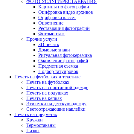
ФОТО УСЛУГИ/РЕСТАВРАЦИЯ
Картины по фотографии
Оцифровка видео архивов
Оцифровка кассет
Оцветнение
Реставрация фотографий
Фотомонтаж
Прочие услуги
3D печать
Домовые знаки
Ритуальная фотокерамика
Оживление фотографий
Предметная съемка
Подбор татуировок
Печать на футболках и текстиле
Печать на футболках
Печать на спортивной одежде
Печать на подушках
Печать на кепках
Этикетки на детскую одежду
Светоотражающие наклейки
Печать на предметах
Кружки
Термостаканы
Пазлы