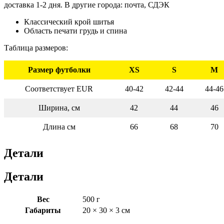
доставка 1-2 дня. В другие города: почта, СДЭК
Классический крой шитья
Область печати грудь и спина
Таблица размеров:
Размер футболки
XS
S
M
Соответствует EUR
40-42
42-44
44-46
Ширина, см
42
44
46
Длина см
66
68
70
Детали
Детали
Вес
500 г
Габариты
20 × 30 × 3 см