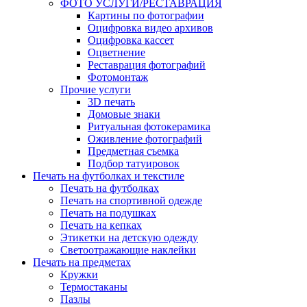
ФОТО УСЛУГИ/РЕСТАВРАЦИЯ
Картины по фотографии
Оцифровка видео архивов
Оцифровка кассет
Оцветнение
Реставрация фотографий
Фотомонтаж
Прочие услуги
3D печать
Домовые знаки
Ритуальная фотокерамика
Оживление фотографий
Предметная съемка
Подбор татуировок
Печать на футболках и текстиле
Печать на футболках
Печать на спортивной одежде
Печать на подушках
Печать на кепках
Этикетки на детскую одежду
Светоотражающие наклейки
Печать на предметах
Кружки
Термостаканы
Пазлы