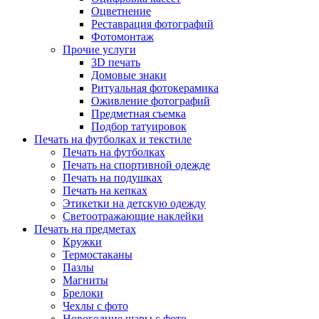
Оцветнение
Реставрация фотографий
Фотомонтаж
Прочие услуги
3D печать
Домовые знаки
Ритуальная фотокерамика
Оживление фотографий
Предметная съемка
Подбор татуировок
Печать на футболках и текстиле
Печать на футболках
Печать на спортивной одежде
Печать на подушках
Печать на кепках
Этикетки на детскую одежду
Светоотражающие наклейки
Печать на предметах
Кружки
Термостаканы
Пазлы
Магниты
Брелоки
Чехлы с фото
Новогодние шары с фото