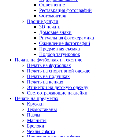
Оцветнение
Реставрация фотографий
Фотомонтаж
Прочие услуги
3D печать
Домовые знаки
Ритуальная фотокерамика
Оживление фотографий
Предметная съемка
Подбор татуировок
Печать на футболках и текстиле
Печать на футболках
Печать на спортивной одежде
Печать на подушках
Печать на кепках
Этикетки на детскую одежду
Светоотражающие наклейки
Печать на предметах
Кружки
Термостаканы
Пазлы
Магниты
Брелоки
Чехлы с фото
Новогодние шары с фото