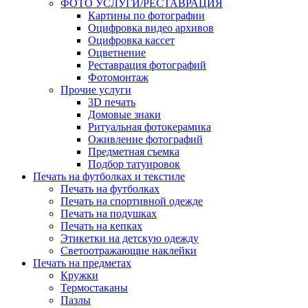
ФОТО УСЛУГИ/РЕСТАВРАЦИЯ
Картины по фотографии
Оцифровка видео архивов
Оцифровка кассет
Оцветнение
Реставрация фотографий
Фотомонтаж
Прочие услуги
3D печать
Домовые знаки
Ритуальная фотокерамика
Оживление фотографий
Предметная съемка
Подбор татуировок
Печать на футболках и текстиле
Печать на футболках
Печать на спортивной одежде
Печать на подушках
Печать на кепках
Этикетки на детскую одежду
Светоотражающие наклейки
Печать на предметах
Кружки
Термостаканы
Пазлы