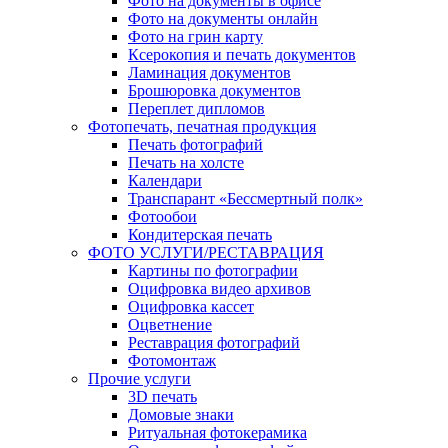
Фото на документы в офисе
Фото на документы онлайн
Фото на грин карту
Ксерокопия и печать документов
Ламинация документов
Брошюровка документов
Переплет дипломов
Фотопечать, печатная продукция
Печать фотографий
Печать на холсте
Календари
Транспарант «Бессмертный полк»
Фотообои
Кондитерская печать
ФОТО УСЛУГИ/РЕСТАВРАЦИЯ
Картины по фотографии
Оцифровка видео архивов
Оцифровка кассет
Оцветнение
Реставрация фотографий
Фотомонтаж
Прочие услуги
3D печать
Домовые знаки
Ритуальная фотокерамика