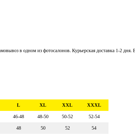
амовывоз в одном из фотосалонов. Курьерская доставка 1-2 дня. 
L
XL
XXL
ХХXL
46-48
48-50
50-52
52-54
48
50
52
54