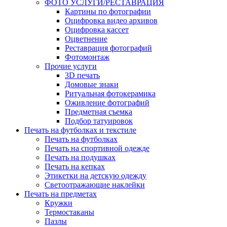
ФОТО УСЛУГИ/РЕСТАВРАЦИЯ
Картины по фотографии
Оцифровка видео архивов
Оцифровка кассет
Оцветнение
Реставрация фотографий
Фотомонтаж
Прочие услуги
3D печать
Домовые знаки
Ритуальная фотокерамика
Оживление фотографий
Предметная съемка
Подбор татуировок
Печать на футболках и текстиле
Печать на футболках
Печать на спортивной одежде
Печать на подушках
Печать на кепках
Этикетки на детскую одежду
Светоотражающие наклейки
Печать на предметах
Кружки
Термостаканы
Пазлы