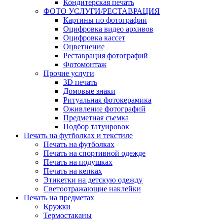
Кондитерская печать
ФОТО УСЛУГИ/РЕСТАВРАЦИЯ
Картины по фотографии
Оцифровка видео архивов
Оцифровка кассет
Оцветнение
Реставрация фотографий
Фотомонтаж
Прочие услуги
3D печать
Домовые знаки
Ритуальная фотокерамика
Оживление фотографий
Предметная съемка
Подбор татуировок
Печать на футболках и текстиле
Печать на футболках
Печать на спортивной одежде
Печать на подушках
Печать на кепках
Этикетки на детскую одежду
Светоотражающие наклейки
Печать на предметах
Кружки
Термостаканы