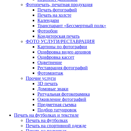
Фотопечать, печатная продукция
Печать фотографий
Печать на холсте
Календари
Транспарант «Бессмертный полк»
Фотообои
Кондитерская печать
ФОТО УСЛУГИ/РЕСТАВРАЦИЯ
Картины по фотографии
Оцифровка видео архивов
Оцифровка кассет
Оцветнение
Реставрация фотографий
Фотомонтаж
Прочие услуги
3D печать
Домовые знаки
Ритуальная фотокерамика
Оживление фотографий
Предметная съемка
Подбор татуировок
Печать на футболках и текстиле
Печать на футболках
Печать на спортивной одежде
Печать на подушках