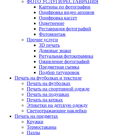
ФОТО УСЛУГИ/РЕСТАВРАЦИЯ
Картины по фотографии
Оцифровка видео архивов
Оцифровка кассет
Оцветнение
Реставрация фотографий
Фотомонтаж
Прочие услуги
3D печать
Домовые знаки
Ритуальная фотокерамика
Оживление фотографий
Предметная съемка
Подбор татуировок
Печать на футболках и текстиле
Печать на футболках
Печать на спортивной одежде
Печать на подушках
Печать на кепках
Этикетки на детскую одежду
Светоотражающие наклейки
Печать на предметах
Кружки
Термостаканы
Пазлы