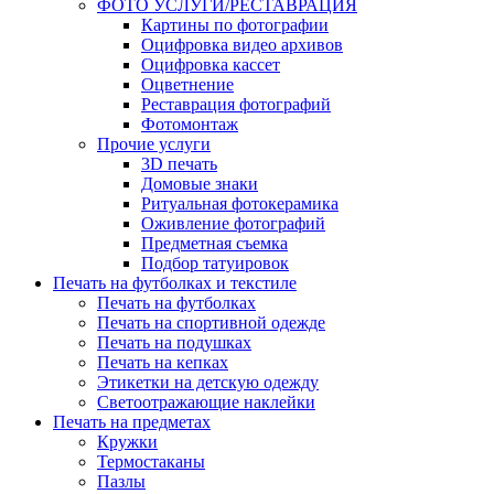
ФОТО УСЛУГИ/РЕСТАВРАЦИЯ
Картины по фотографии
Оцифровка видео архивов
Оцифровка кассет
Оцветнение
Реставрация фотографий
Фотомонтаж
Прочие услуги
3D печать
Домовые знаки
Ритуальная фотокерамика
Оживление фотографий
Предметная съемка
Подбор татуировок
Печать на футболках и текстиле
Печать на футболках
Печать на спортивной одежде
Печать на подушках
Печать на кепках
Этикетки на детскую одежду
Светоотражающие наклейки
Печать на предметах
Кружки
Термостаканы
Пазлы