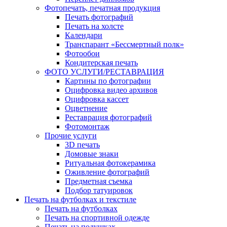
Фотопечать, печатная продукция
Печать фотографий
Печать на холсте
Календари
Транспарант «Бессмертный полк»
Фотообои
Кондитерская печать
ФОТО УСЛУГИ/РЕСТАВРАЦИЯ
Картины по фотографии
Оцифровка видео архивов
Оцифровка кассет
Оцветнение
Реставрация фотографий
Фотомонтаж
Прочие услуги
3D печать
Домовые знаки
Ритуальная фотокерамика
Оживление фотографий
Предметная съемка
Подбор татуировок
Печать на футболках и текстиле
Печать на футболках
Печать на спортивной одежде
Печать на подушках