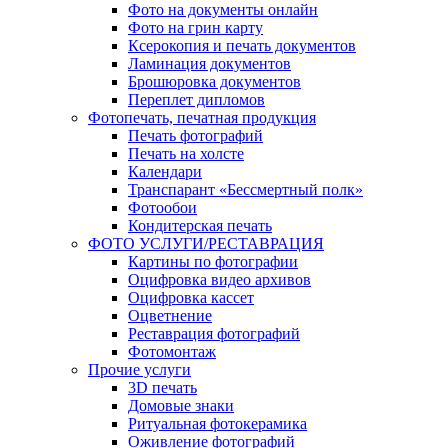
Фото на документы онлайн
Фото на грин карту
Ксерокопия и печать документов
Ламинация документов
Брошюровка документов
Переплет дипломов
Фотопечать, печатная продукция
Печать фотографий
Печать на холсте
Календари
Транспарант «Бессмертный полк»
Фотообои
Кондитерская печать
ФОТО УСЛУГИ/РЕСТАВРАЦИЯ
Картины по фотографии
Оцифровка видео архивов
Оцифровка кассет
Оцветнение
Реставрация фотографий
Фотомонтаж
Прочие услуги
3D печать
Домовые знаки
Ритуальная фотокерамика
Оживление фотографий