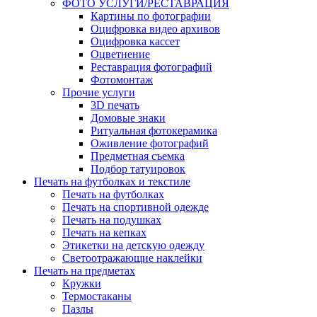
ФОТО УСЛУГИ/РЕСТАВРАЦИЯ
Картины по фотографии
Оцифровка видео архивов
Оцифровка кассет
Оцветнение
Реставрация фотографий
Фотомонтаж
Прочие услуги
3D печать
Домовые знаки
Ритуальная фотокерамика
Оживление фотографий
Предметная съемка
Подбор татуировок
Печать на футболках и текстиле
Печать на футболках
Печать на спортивной одежде
Печать на подушках
Печать на кепках
Этикетки на детскую одежду
Светоотражающие наклейки
Печать на предметах
Кружки
Термостаканы
Пазлы