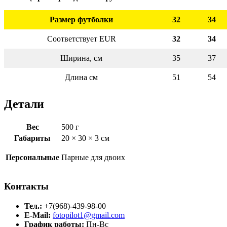
Размер футболки
32
34
Соответствует EUR
32
34
Ширина, см
35
37
Длина см
51
54
Детали
Вес
500 г
Габариты
20 × 30 × 3 см
Персональные
Парные для двоих
Контакты
Тел.:
+7(968)-439-98-00
E-Mail:
fotopilot1@gmail.com
График работы:
Пн-Вс