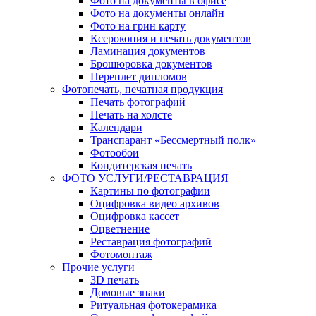
Фото на документы в офисе
Фото на документы онлайн
Фото на грин карту
Ксерокопия и печать документов
Ламинация документов
Брошюровка документов
Переплет дипломов
Фотопечать, печатная продукция
Печать фотографий
Печать на холсте
Календари
Транспарант «Бессмертный полк»
Фотообои
Кондитерская печать
ФОТО УСЛУГИ/РЕСТАВРАЦИЯ
Картины по фотографии
Оцифровка видео архивов
Оцифровка кассет
Оцветнение
Реставрация фотографий
Фотомонтаж
Прочие услуги
3D печать
Домовые знаки
Ритуальная фотокерамика