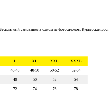
Бесплатный самовывоз в одном из фотосалонов. Курьерская доста
L
XL
XXL
ХХXL
46-48
48-50
50-52
52-54
48
50
52
54
72
74
76
78