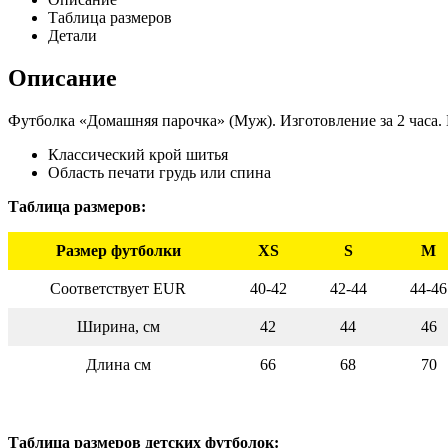
Таблица размеров
Детали
Описание
Футболка «Домашняя парочка» (Муж). Изготовление за 2 часа. 
Классический крой шитья
Область печати грудь или спина
Таблица размеров:
Размер футболки
XS
S
M
Соответствует EUR
40-42
42-44
44-46
Ширина, см
42
44
46
Длина см
66
68
70
Таблица размеров детских футболок: