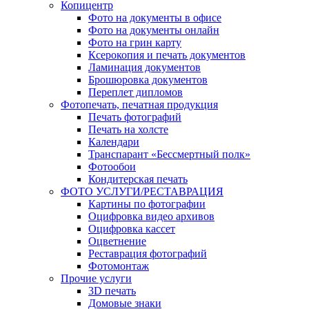
Копицентр
Фото на документы в офисе
Фото на документы онлайн
Фото на грин карту
Ксерокопия и печать документов
Ламинация документов
Брошюровка документов
Переплет дипломов
Фотопечать, печатная продукция
Печать фотографий
Печать на холсте
Календари
Транспарант «Бессмертный полк»
Фотообои
Кондитерская печать
ФОТО УСЛУГИ/РЕСТАВРАЦИЯ
Картины по фотографии
Оцифровка видео архивов
Оцифровка кассет
Оцветнение
Реставрация фотографий
Фотомонтаж
Прочие услуги
3D печать
Домовые знаки