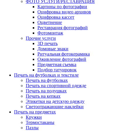
ФОТО УСЛУГИ/РЕСТАВРАЦИЯ
Картины по фотографии
Оцифровка видео архивов
Оцифровка кассет
Оцветнение
Реставрация фотографий
Фотомонтаж
Прочие услуги
3D печать
Домовые знаки
Ритуальная фотокерамика
Оживление фотографий
Предметная съемка
Подбор татуировок
Печать на футболках и текстиле
Печать на футболках
Печать на спортивной одежде
Печать на подушках
Печать на кепках
Этикетки на детскую одежду
Светоотражающие наклейки
Печать на предметах
Кружки
Термостаканы
Пазлы