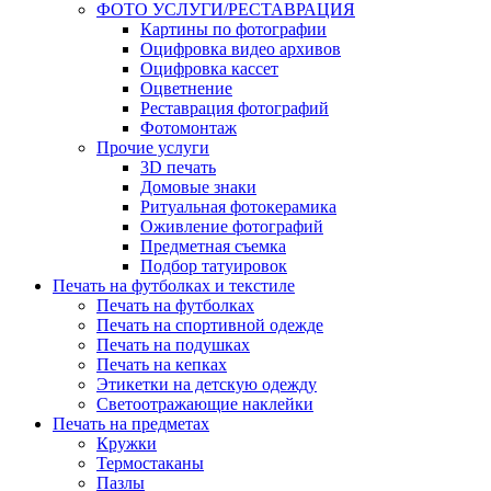
ФОТО УСЛУГИ/РЕСТАВРАЦИЯ
Картины по фотографии
Оцифровка видео архивов
Оцифровка кассет
Оцветнение
Реставрация фотографий
Фотомонтаж
Прочие услуги
3D печать
Домовые знаки
Ритуальная фотокерамика
Оживление фотографий
Предметная съемка
Подбор татуировок
Печать на футболках и текстиле
Печать на футболках
Печать на спортивной одежде
Печать на подушках
Печать на кепках
Этикетки на детскую одежду
Светоотражающие наклейки
Печать на предметах
Кружки
Термостаканы
Пазлы