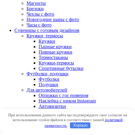
Магниты
Брелоки
Чехлы с фото
Новогодние шары с фото
Часы с фото
Сувениры с готовым дизайном
Кружки, термосы
Кружки
Парные кружки
Пивные кружки
Термостаканы
Кружки-термосы
Спортивные бутылки
Футболки, подушки
Футболки
Подушки
Для автолюбителей
Обложки с гос номером
Наклейка с ником Instagram
Автовизитки
При использовании данного сайта вы подтверждаете свое согласие на
Авторизоваться
использование cookie-файлов в соответствии с нашей
политикой
приватности.
Хорошо