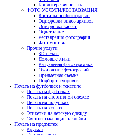
Кондитерская печать
ФОТО УСЛУГИ/РЕСТАВРАЦИЯ
Картины по фотографии
Оцифровка видео архивов
Оцифровка кассет
Оцветнение
Реставрация фотографий
Фотомонтаж
Прочие услуги
3D печать
Домовые знаки
Ритуальная фотокерамика
Оживление фотографий
Предметная съемка
Подбор татуировок
Печать на футболках и текстиле
Печать на футболках
Печать на спортивной одежде
Печать на подушках
Печать на кепках
Этикетки на детскую одежду
Светоотражающие наклейки
Печать на предметах
Кружки
Термостаканы