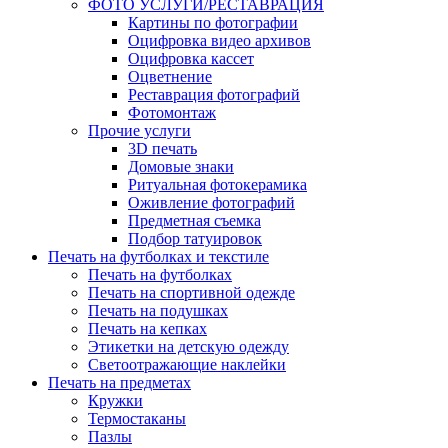
ФОТО УСЛУГИ/РЕСТАВРАЦИЯ
Картины по фотографии
Оцифровка видео архивов
Оцифровка кассет
Оцветнение
Реставрация фотографий
Фотомонтаж
Прочие услуги
3D печать
Домовые знаки
Ритуальная фотокерамика
Оживление фотографий
Предметная съемка
Подбор татуировок
Печать на футболках и текстиле
Печать на футболках
Печать на спортивной одежде
Печать на подушках
Печать на кепках
Этикетки на детскую одежду
Светоотражающие наклейки
Печать на предметах
Кружки
Термостаканы
Пазлы