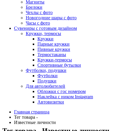
Магниты
Брелоки
Чехлы с фото
Новогодние шары с фото
Часы с фото
Сувениры с готовым дизайном
Кружки, термосы
Кружки
Парные кружки
Пивные кружки
Термостаканы
Кружки-термосы
Спортивные бутылки
Футболки, подушки
Футболки
Подушки
Для автолюбителей
Обложки с гос номером
Наклейка с ником Instagram
Автовизитки
Главная страница
Тег товара -
Известные личности
Тег товара - Известные личности