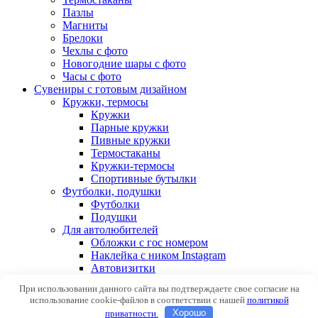
Пазлы
Магниты
Брелоки
Чехлы с фото
Новогодние шары с фото
Часы с фото
Сувениры с готовым дизайном
Кружки, термосы
Кружки
Парные кружки
Пивные кружки
Термостаканы
Кружки-термосы
Спортивные бутылки
Футболки, подушки
Футболки
Подушки
Для автолюбителей
Обложки с гос номером
Наклейка с ником Instagram
Автовизитки
При использовании данного сайта вы подтверждаете свое согласие на
Авторизоваться
использование cookie-файлов в соответствии с нашей
политикой
приватности.
Хорошо