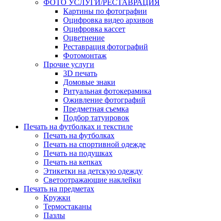
ФОТО УСЛУГИ/РЕСТАВРАЦИЯ
Картины по фотографии
Оцифровка видео архивов
Оцифровка кассет
Оцветнение
Реставрация фотографий
Фотомонтаж
Прочие услуги
3D печать
Домовые знаки
Ритуальная фотокерамика
Оживление фотографий
Предметная съемка
Подбор татуировок
Печать на футболках и текстиле
Печать на футболках
Печать на спортивной одежде
Печать на подушках
Печать на кепках
Этикетки на детскую одежду
Светоотражающие наклейки
Печать на предметах
Кружки
Термостаканы
Пазлы