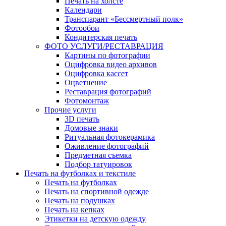
Печать на холсте
Календари
Транспарант «Бессмертный полк»
Фотообои
Кондитерская печать
ФОТО УСЛУГИ/РЕСТАВРАЦИЯ
Картины по фотографии
Оцифровка видео архивов
Оцифровка кассет
Оцветнение
Реставрация фотографий
Фотомонтаж
Прочие услуги
3D печать
Домовые знаки
Ритуальная фотокерамика
Оживление фотографий
Предметная съемка
Подбор татуировок
Печать на футболках и текстиле
Печать на футболках
Печать на спортивной одежде
Печать на подушках
Печать на кепках
Этикетки на детскую одежду