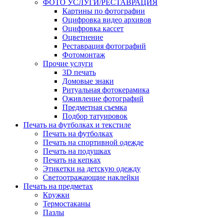
ФОТО УСЛУГИ/РЕСТАВРАЦИЯ
Картины по фотографии
Оцифровка видео архивов
Оцифровка кассет
Оцветнение
Реставрация фотографий
Фотомонтаж
Прочие услуги
3D печать
Домовые знаки
Ритуальная фотокерамика
Оживление фотографий
Предметная съемка
Подбор татуировок
Печать на футболках и текстиле
Печать на футболках
Печать на спортивной одежде
Печать на подушках
Печать на кепках
Этикетки на детскую одежду
Светоотражающие наклейки
Печать на предметах
Кружки
Термостаканы
Пазлы