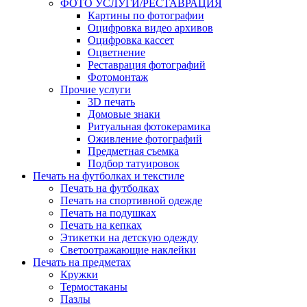
ФОТО УСЛУГИ/РЕСТАВРАЦИЯ
Картины по фотографии
Оцифровка видео архивов
Оцифровка кассет
Оцветнение
Реставрация фотографий
Фотомонтаж
Прочие услуги
3D печать
Домовые знаки
Ритуальная фотокерамика
Оживление фотографий
Предметная съемка
Подбор татуировок
Печать на футболках и текстиле
Печать на футболках
Печать на спортивной одежде
Печать на подушках
Печать на кепках
Этикетки на детскую одежду
Светоотражающие наклейки
Печать на предметах
Кружки
Термостаканы
Пазлы