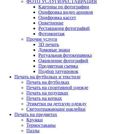
ФОТО УСЛУГИ/РЕСТАВРАЦИЯ
Картины по фотографии
Оцифровка видео архивов
Оцифровка кассет
Оцветнение
Реставрация фотографий
Фотомонтаж
Прочие услуги
3D печать
Домовые знаки
Ритуальная фотокерамика
Оживление фотографий
Предметная съемка
Подбор татуировок
Печать на футболках и текстиле
Печать на футболках
Печать на спортивной одежде
Печать на подушках
Печать на кепках
Этикетки на детскую одежду
Светоотражающие наклейки
Печать на предметах
Кружки
Термостаканы
Пазлы