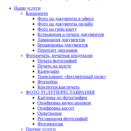
Наши услуги
Копицентр
Фото на документы в офисе
Фото на документы онлайн
Фото на грин карту
Ксерокопия и печать документов
Ламинация документов
Брошюровка документов
Переплет дипломов
Фотопечать, печатная продукция
Печать фотографий
Печать на холсте
Календари
Транспарант «Бессмертный полк»
Фотообои
Кондитерская печать
ФОТО УСЛУГИ/РЕСТАВРАЦИЯ
Картины по фотографии
Оцифровка видео архивов
Оцифровка кассет
Оцветнение
Реставрация фотографий
Фотомонтаж
Прочие услуги