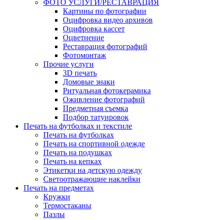
ФОТО УСЛУГИ/РЕСТАВРАЦИЯ
Картины по фотографии
Оцифровка видео архивов
Оцифровка кассет
Оцветнение
Реставрация фотографий
Фотомонтаж
Прочие услуги
3D печать
Домовые знаки
Ритуальная фотокерамика
Оживление фотографий
Предметная съемка
Подбор татуировок
Печать на футболках и текстиле
Печать на футболках
Печать на спортивной одежде
Печать на подушках
Печать на кепках
Этикетки на детскую одежду
Светоотражающие наклейки
Печать на предметах
Кружки
Термостаканы
Пазлы