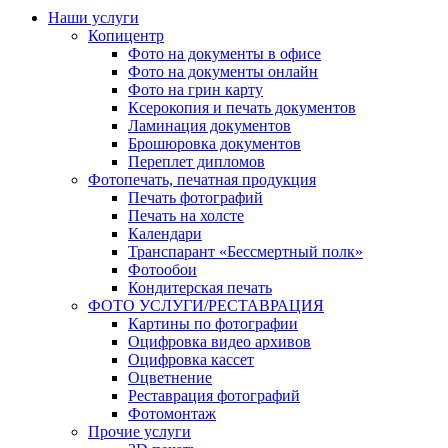
Наши услуги
Копицентр
Фото на документы в офисе
Фото на документы онлайн
Фото на грин карту
Ксерокопия и печать документов
Ламинация документов
Брошюровка документов
Переплет дипломов
Фотопечать, печатная продукция
Печать фотографий
Печать на холсте
Календари
Транспарант «Бессмертный полк»
Фотообои
Кондитерская печать
ФОТО УСЛУГИ/РЕСТАВРАЦИЯ
Картины по фотографии
Оцифровка видео архивов
Оцифровка кассет
Оцветнение
Реставрация фотографий
Фотомонтаж
Прочие услуги