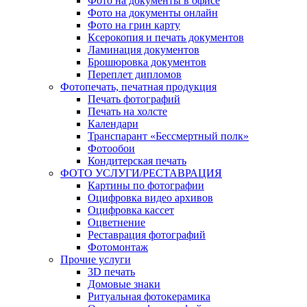
Фото на документы в офисе
Фото на документы онлайн
Фото на грин карту
Ксерокопия и печать документов
Ламинация документов
Брошюровка документов
Переплет дипломов
Фотопечать, печатная продукция
Печать фотографий
Печать на холсте
Календари
Транспарант «Бессмертный полк»
Фотообои
Кондитерская печать
ФОТО УСЛУГИ/РЕСТАВРАЦИЯ
Картины по фотографии
Оцифровка видео архивов
Оцифровка кассет
Оцветнение
Реставрация фотографий
Фотомонтаж
Прочие услуги
3D печать
Домовые знаки
Ритуальная фотокерамика