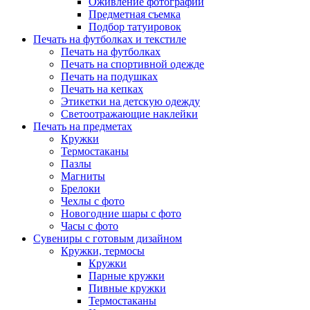
Оживление фотографий
Предметная съемка
Подбор татуировок
Печать на футболках и текстиле
Печать на футболках
Печать на спортивной одежде
Печать на подушках
Печать на кепках
Этикетки на детскую одежду
Светоотражающие наклейки
Печать на предметах
Кружки
Термостаканы
Пазлы
Магниты
Брелоки
Чехлы с фото
Новогодние шары с фото
Часы с фото
Сувениры с готовым дизайном
Кружки, термосы
Кружки
Парные кружки
Пивные кружки
Термостаканы