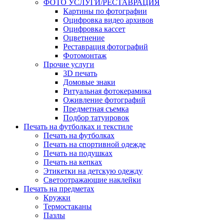
ФОТО УСЛУГИ/РЕСТАВРАЦИЯ
Картины по фотографии
Оцифровка видео архивов
Оцифровка кассет
Оцветнение
Реставрация фотографий
Фотомонтаж
Прочие услуги
3D печать
Домовые знаки
Ритуальная фотокерамика
Оживление фотографий
Предметная съемка
Подбор татуировок
Печать на футболках и текстиле
Печать на футболках
Печать на спортивной одежде
Печать на подушках
Печать на кепках
Этикетки на детскую одежду
Светоотражающие наклейки
Печать на предметах
Кружки
Термостаканы
Пазлы