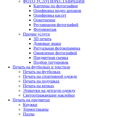
ФОТО УСЛУГИ/РЕСТАВРАЦИЯ
Картины по фотографии
Оцифровка видео архивов
Оцифровка кассет
Оцветнение
Реставрация фотографий
Фотомонтаж
Прочие услуги
3D печать
Домовые знаки
Ритуальная фотокерамика
Оживление фотографий
Предметная съемка
Подбор татуировок
Печать на футболках и текстиле
Печать на футболках
Печать на спортивной одежде
Печать на подушках
Печать на кепках
Этикетки на детскую одежду
Светоотражающие наклейки
Печать на предметах
Кружки
Термостаканы
Пазлы