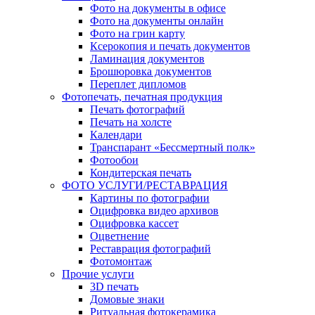
Фото на документы в офисе
Фото на документы онлайн
Фото на грин карту
Ксерокопия и печать документов
Ламинация документов
Брошюровка документов
Переплет дипломов
Фотопечать, печатная продукция
Печать фотографий
Печать на холсте
Календари
Транспарант «Бессмертный полк»
Фотообои
Кондитерская печать
ФОТО УСЛУГИ/РЕСТАВРАЦИЯ
Картины по фотографии
Оцифровка видео архивов
Оцифровка кассет
Оцветнение
Реставрация фотографий
Фотомонтаж
Прочие услуги
3D печать
Домовые знаки
Ритуальная фотокерамика