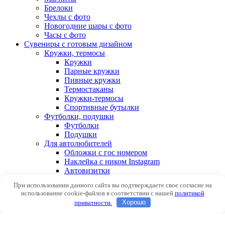
Брелоки
Чехлы с фото
Новогодние шары с фото
Часы с фото
Сувениры с готовым дизайном
Кружки, термосы
Кружки
Парные кружки
Пивные кружки
Термостаканы
Кружки-термосы
Спортивные бутылки
Футболки, подушки
Футболки
Подушки
Для автолюбителей
Обложки с гос номером
Наклейка с ником Instagram
Автовизитки
При использовании данного сайта вы подтверждаете свое согласие на
Авторизоваться
использование cookie-файлов в соответствии с нашей
политикой
приватности.
Хорошо