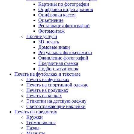
Картины по фотографии
Оцифровка видео архивов
Оцифровка кассет
Оцветнение
Реставрация фотографий
Фотомонтаж
Прочие услуги
3D печать
Домовые знаки
Ритуальная фотокерамика
Оживление фотографий
Предметная съемка
Подбор татуировок
Печать на футболках и текстиле
Печать на футболках
Печать на спортивной одежде
Печать на подушках
Печать на кепках
Этикетки на детскую одежду
Светоотражающие наклейки
Печать на предметах
Кружки
Термостаканы
Пазлы
Магниты