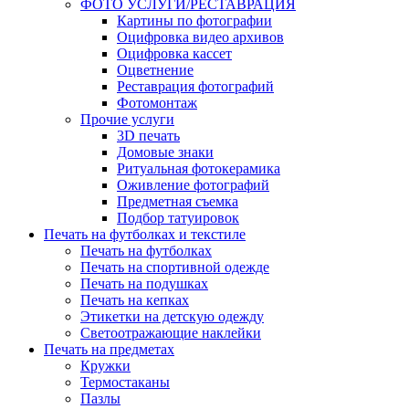
ФОТО УСЛУГИ/РЕСТАВРАЦИЯ
Картины по фотографии
Оцифровка видео архивов
Оцифровка кассет
Оцветнение
Реставрация фотографий
Фотомонтаж
Прочие услуги
3D печать
Домовые знаки
Ритуальная фотокерамика
Оживление фотографий
Предметная съемка
Подбор татуировок
Печать на футболках и текстиле
Печать на футболках
Печать на спортивной одежде
Печать на подушках
Печать на кепках
Этикетки на детскую одежду
Светоотражающие наклейки
Печать на предметах
Кружки
Термостаканы
Пазлы