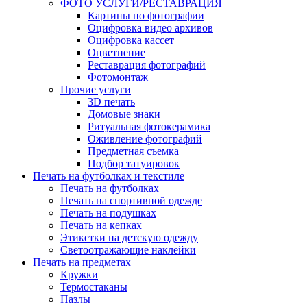
ФОТО УСЛУГИ/РЕСТАВРАЦИЯ
Картины по фотографии
Оцифровка видео архивов
Оцифровка кассет
Оцветнение
Реставрация фотографий
Фотомонтаж
Прочие услуги
3D печать
Домовые знаки
Ритуальная фотокерамика
Оживление фотографий
Предметная съемка
Подбор татуировок
Печать на футболках и текстиле
Печать на футболках
Печать на спортивной одежде
Печать на подушках
Печать на кепках
Этикетки на детскую одежду
Светоотражающие наклейки
Печать на предметах
Кружки
Термостаканы
Пазлы