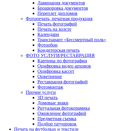
Ламинация документов
Брошюровка документов
Переплет дипломов
Фотопечать, печатная продукция
Печать фотографий
Печать на холсте
Календари
Транспарант «Бессмертный полк»
Фотообои
Кондитерская печать
ФОТО УСЛУГИ/РЕСТАВРАЦИЯ
Картины по фотографии
Оцифровка видео архивов
Оцифровка кассет
Оцветнение
Реставрация фотографий
Фотомонтаж
Прочие услуги
3D печать
Домовые знаки
Ритуальная фотокерамика
Оживление фотографий
Предметная съемка
Подбор татуировок
Печать на футболках и текстиле