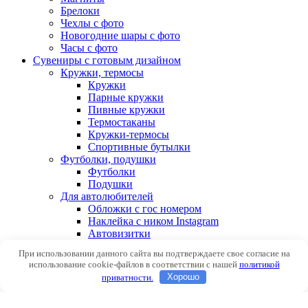
Брелоки
Чехлы с фото
Новогодние шары с фото
Часы с фото
Сувениры с готовым дизайном
Кружки, термосы
Кружки
Парные кружки
Пивные кружки
Термостаканы
Кружки-термосы
Спортивные бутылки
Футболки, подушки
Футболки
Подушки
Для автолюбителей
Обложки с гос номером
Наклейка с ником Instagram
Автовизитки
При использовании данного сайта вы подтверждаете свое согласие на
Авторизоваться
использование cookie-файлов в соответствии с нашей
политикой
приватности.
Хорошо