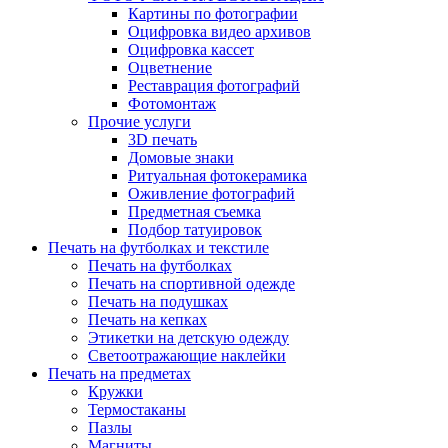
Картины по фотографии
Оцифровка видео архивов
Оцифровка кассет
Оцветнение
Реставрация фотографий
Фотомонтаж
Прочие услуги
3D печать
Домовые знаки
Ритуальная фотокерамика
Оживление фотографий
Предметная съемка
Подбор татуировок
Печать на футболках и текстиле
Печать на футболках
Печать на спортивной одежде
Печать на подушках
Печать на кепках
Этикетки на детскую одежду
Светоотражающие наклейки
Печать на предметах
Кружки
Термостаканы
Пазлы
Магниты