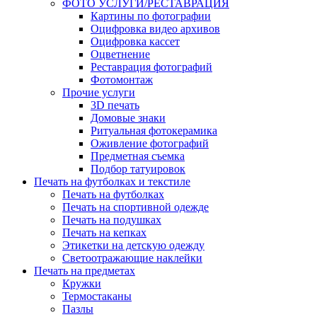
ФОТО УСЛУГИ/РЕСТАВРАЦИЯ
Картины по фотографии
Оцифровка видео архивов
Оцифровка кассет
Оцветнение
Реставрация фотографий
Фотомонтаж
Прочие услуги
3D печать
Домовые знаки
Ритуальная фотокерамика
Оживление фотографий
Предметная съемка
Подбор татуировок
Печать на футболках и текстиле
Печать на футболках
Печать на спортивной одежде
Печать на подушках
Печать на кепках
Этикетки на детскую одежду
Светоотражающие наклейки
Печать на предметах
Кружки
Термостаканы
Пазлы