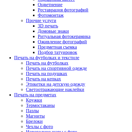
Оцветнение
Реставрация фотографий
Фотомонтаж
Прочие услуги
3D печать
Домовые знаки
Ритуальная фотокерамика
Оживление фотографий
Предметная съемка
Подбор татуировок
Печать на футболках и текстиле
Печать на футболках
Печать на спортивной одежде
Печать на подушках
Печать на кепках
Этикетки на детскую одежду
Светоотражающие наклейки
Печать на предметах
Кружки
Термостаканы
Пазлы
Магниты
Брелоки
Чехлы с фото
Новогодние шары с фото