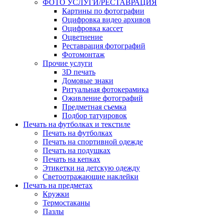
ФОТО УСЛУГИ/РЕСТАВРАЦИЯ
Картины по фотографии
Оцифровка видео архивов
Оцифровка кассет
Оцветнение
Реставрация фотографий
Фотомонтаж
Прочие услуги
3D печать
Домовые знаки
Ритуальная фотокерамика
Оживление фотографий
Предметная съемка
Подбор татуировок
Печать на футболках и текстиле
Печать на футболках
Печать на спортивной одежде
Печать на подушках
Печать на кепках
Этикетки на детскую одежду
Светоотражающие наклейки
Печать на предметах
Кружки
Термостаканы
Пазлы