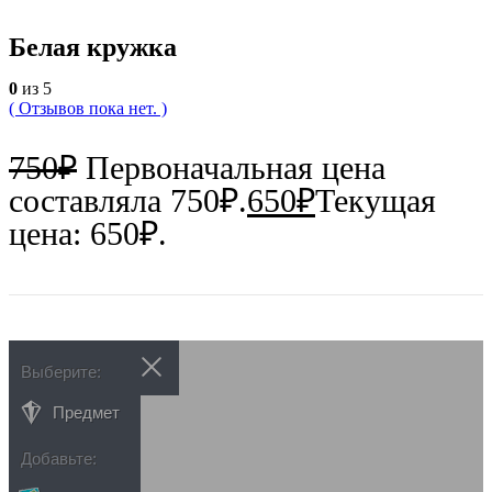
Белая кружка
0
из 5
( Отзывов пока нет. )
750
₽
Первоначальная цена
составляла 750₽.
650
₽
Текущая
цена: 650₽.