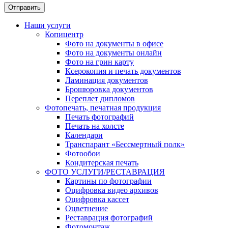
Наши услуги
Копицентр
Фото на документы в офисе
Фото на документы онлайн
Фото на грин карту
Ксерокопия и печать документов
Ламинация документов
Брошюровка документов
Переплет дипломов
Фотопечать, печатная продукция
Печать фотографий
Печать на холсте
Календари
Транспарант «Бессмертный полк»
Фотообои
Кондитерская печать
ФОТО УСЛУГИ/РЕСТАВРАЦИЯ
Картины по фотографии
Оцифровка видео архивов
Оцифровка кассет
Оцветнение
Реставрация фотографий
Фотомонтаж