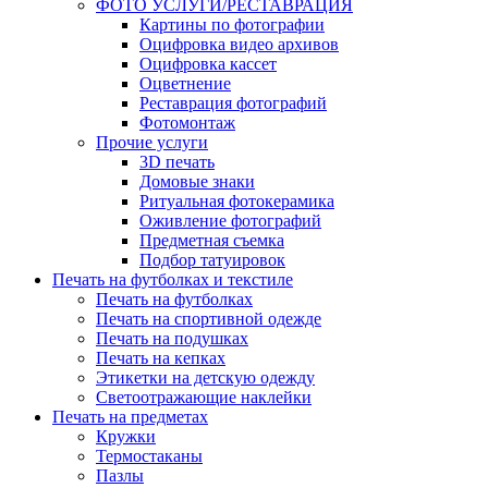
ФОТО УСЛУГИ/РЕСТАВРАЦИЯ
Картины по фотографии
Оцифровка видео архивов
Оцифровка кассет
Оцветнение
Реставрация фотографий
Фотомонтаж
Прочие услуги
3D печать
Домовые знаки
Ритуальная фотокерамика
Оживление фотографий
Предметная съемка
Подбор татуировок
Печать на футболках и текстиле
Печать на футболках
Печать на спортивной одежде
Печать на подушках
Печать на кепках
Этикетки на детскую одежду
Светоотражающие наклейки
Печать на предметах
Кружки
Термостаканы
Пазлы