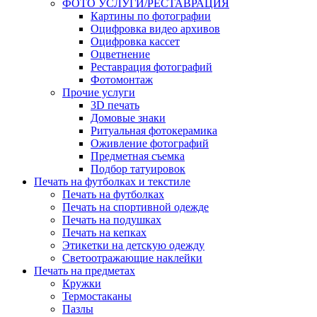
ФОТО УСЛУГИ/РЕСТАВРАЦИЯ
Картины по фотографии
Оцифровка видео архивов
Оцифровка кассет
Оцветнение
Реставрация фотографий
Фотомонтаж
Прочие услуги
3D печать
Домовые знаки
Ритуальная фотокерамика
Оживление фотографий
Предметная съемка
Подбор татуировок
Печать на футболках и текстиле
Печать на футболках
Печать на спортивной одежде
Печать на подушках
Печать на кепках
Этикетки на детскую одежду
Светоотражающие наклейки
Печать на предметах
Кружки
Термостаканы
Пазлы