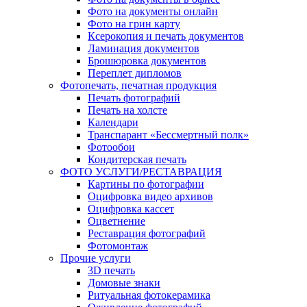
Фото на документы онлайн
Фото на грин карту
Ксерокопия и печать документов
Ламинация документов
Брошюровка документов
Переплет дипломов
Фотопечать, печатная продукция
Печать фотографий
Печать на холсте
Календари
Транспарант «Бессмертный полк»
Фотообои
Кондитерская печать
ФОТО УСЛУГИ/РЕСТАВРАЦИЯ
Картины по фотографии
Оцифровка видео архивов
Оцифровка кассет
Оцветнение
Реставрация фотографий
Фотомонтаж
Прочие услуги
3D печать
Домовые знаки
Ритуальная фотокерамика