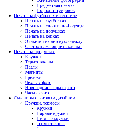
Оживление фотографий
Предметная съемка
Подбор татуировок
Печать на футболках и текстиле
Печать на футболках
Печать на спортивной одежде
Печать на подушках
Печать на кепках
Этикетки на детскую одежду
Светоотражающие наклейки
Печать на предметах
Кружки
Термостаканы
Пазлы
Магниты
Брелоки
Чехлы с фото
Новогодние шары с фото
Часы с фото
Сувениры с готовым дизайном
Кружки, термосы
Кружки
Парные кружки
Пивные кружки
Термостаканы